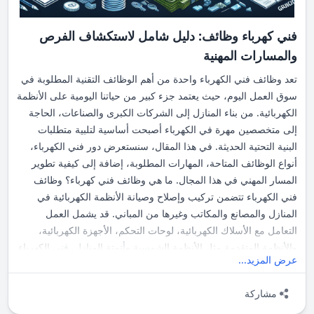
فني كهرباء وظائف: دليل شامل لاستكشاف الفرص
والمسارات المهنية
تعد وظائف فني الكهرباء واحدة من أهم الوظائف التقنية المطلوبة في
سوق العمل اليوم، حيث يعتمد جزء كبير من حياتنا اليومية على الأنظمة
الكهربائية. من بناء المنازل إلى الشركات الكبرى والصناعات، الحاجة
إلى متخصصين مهرة في الكهرباء أصبحت أساسية لتلبية متطلبات
البنية التحتية الحديثة. في هذا المقال، سنستعرض دور فني الكهرباء،
أنواع الوظائف المتاحة، المهارات المطلوبة، إضافة إلى كيفية تطوير
المسار المهني في هذا المجال. ما هي وظائف فني كهرباء؟ وظائف
فني الكهرباء تتضمن تركيب وإصلاح وصيانة الأنظمة الكهربائية في
المنازل والمصانع والمكاتب وغيرها من المباني. قد يشمل العمل
التعامل مع الأسلاك الكهربائية، لوحات التحكم، الأجهزة الكهربائية،
والأنظمة المتقدمة مثل الأنظمة الشمسية وأتمتة المنازل. فني الكهرباء
عرض المزيد...
يلعب دوراً محورياً ليس فقط في إنشاء الأنظمة الجديدة ولكن أيضاً في
صيانتها لضمان استمرار عملها بأمان وفعالية. أقسام وظائف فني
مشاركة
كهرباء يمكن تقسيم وظائف فني الكهرباء إلى عدة أنواع حسب طبيعة