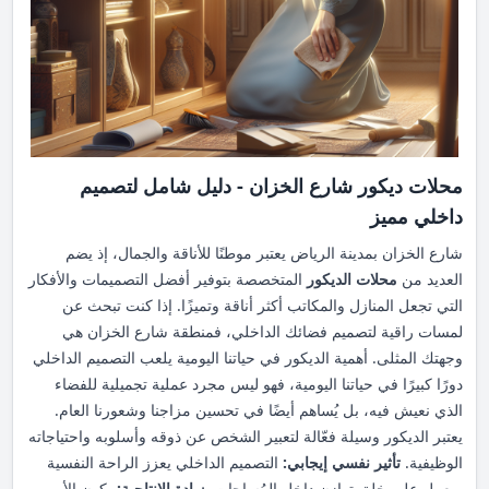
المدخل صغيرًا، يمكنك اختيار قطع أثاث متعددة الوظائف، مثل الخزائن
شخصيتك بكل تفاصيله.
#
مداخل_منازل
#
تصميم_داخلي
الصغيرة أو الأرفف المثبتة على الجدران. أما إذا كان المدخل واسعًا،
#
ديكور_منزلي
#
تنظيم_المنازل
#
الجمال_والراحة
```
فإن إيكيا توفر خيارات أكبر مثل خزائن الأحذية الواسعة أو المقاعد
المصممة لتناسب مختلف الاستخدامات. منتجات إيكيا المثالية
للمساحات الصغيرة خزائن الأحذية الصغيرة Slim Shoe Cabinet.
أرفف تثبت على الجدران متعددة الاستخدامات. مرايا مثبتة فوق
الخزائن لتوفير مساحة إضافية. تساعدك هذه المنتجات في استغلال
محلات ديكور شارع الخزان - دليل شامل لتصميم
المساحات الصغيرة بشكل أفضل دون التضحية بالجماليات. منتجات
داخلي مميز
إيكيا المثالية للمداخل الكبيرة خزائن الأحذية الكبيرة. مقاعد خشبية ذات
شارع الخزان بمدينة الرياض يعتبر موطنًا للأناقة والجمال، إذ يضم
تصميمات أنيقة. مكان لتعليق الملابس أو الحقائب. مثل هذه الخيارات
العديد من
محلات الديكور
المتخصصة بتوفير أفضل التصميمات والأفكار
تضيف لمسة فاخرة إلى مداخل الشقق ذات المساحات الكبيرة. إضافة
التي تجعل المنازل والمكاتب أكثر أناقة وتميزًا. إذا كنت تبحث عن
العناصر الجمالية العملية إضافة العناصر الجمالية والمراعاة البسيطة
لمسات راقية لتصميم فضائك الداخلي، فمنطقة شارع الخزان هي
في تصميم مدخل الشقة يجعل الأمر ليس فقط أكثر تناغمًا، بل أيضًا
وجهتك المثلى. أهمية الديكور في حياتنا اليومية يلعب التصميم الداخلي
يضيف لمسات من السعادة والراحة النفسية. إيكيا تُقدم حلولًا مبتكرة
دورًا كبيرًا في حياتنا اليومية، فهو ليس مجرد عملية تجميلية للفضاء
لتزيين مداخل الشقق، بدءًا من استخدام الأنماط العصرية إلى الألوان
الذي نعيش فيه، بل يُساهم أيضًا في تحسين مزاجنا وشعورنا العام.
التي تناسب مختلف الأذواق. اختيار الألوان والأشكال المناسبة تعتمد
يعتبر الديكور وسيلة فعّالة لتعبير الشخص عن ذوقه وأسلوبه واحتياجاته
إيكيا في تصميم منتجاتها على الألوان العصرية مثل الأبيض والأسود إلى
الوظيفية.
تأثير نفسي إيجابي:
التصميم الداخلي يعزز الراحة النفسية
جانب الألوان الدافئة التي ترتبط بالخشب الطبيعي. علاوة على ذلك،
ويعمل على خلق توازن داخل المُساحات.
زيادة الإنتاجية:
يكون الأمر