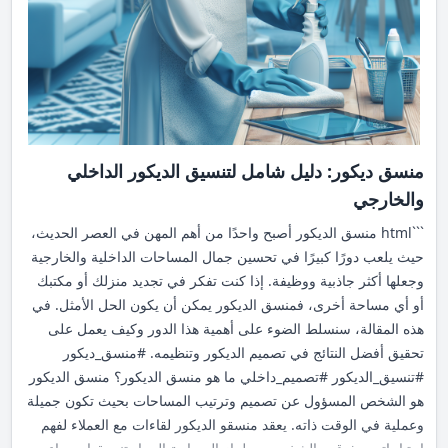
وتصنيعه بمواصفات مختلفة مثل الزجاج المقوى أو المزدوج. 3- المعدن
المعدن أصبح جزءًا لا يُستهان به في التصميمات العصرية، حيث
يُستخدم في: تصميم الأثاث المكتبي والمطبخ. الأرفف والهياكل الداعمة.
صناعات الإضاءة مثل الأباجورات والمصابيح. المعدن يُضفي لمسة
صناعية ويتميز بالقوة وطول العمر، فضلاً عن إمكانية تشكيله بأشكال
متنوعة تلائم الاحتياجات. عوامل اختيار مواد الديكور المناسبة إن اختيار
مواد الديكور يعتمد على عدة عوامل يجب أخذها في الاعتبار لضمان
منسق ديكور: دليل شامل لتنسيق الديكور الداخلي
تحقيق أفضل نتيجة. دعونا نناقش هذه العوامل: 1- الميزانية تختلف
والخارجي
تكاليف المواد بناءً على النوع وجودة المادة. لذلك يجب وضع ميزانية
```html منسق الديكور أصبح واحدًا من أهم المهن في العصر الحديث،
محددة تساعدك على اختيار مواد تتناسب مع إمكانياتك المادية. 2- نوع
حيث يلعب دورًا كبيرًا في تحسين جمال المساحات الداخلية والخارجية
الاستخدام نوع الاستخدام يلعب دورًا في اختيار المواد المناسبة. على
وجعلها أكثر جاذبية ووظيفة. إذا كنت تفكر في تجديد منزلك أو مكتبك
سبيل المثال، مواد الأرضيات يجب أن تكون مقاومة للرطوبة إذا كانت
أو أي مساحة أخرى، فمنسق الديكور يمكن أن يكون الحل الأمثل. في
ستُستخدم في الحمامات. 3- الاتجاهات التصميمية الاتجاهات الحديثة
هذه المقالة، سنسلط الضوء على أهمية هذا الدور وكيف يعمل على
تؤثر بشكل كبير على الاختيارات. بعض المواد مثل الرخام والخشب
تحقيق أفضل النتائج في تصميم الديكور وتنظيمه.
#
منسق_ديكور
الطبيعي تظل دائمًا مفضلة في الديكورات الفاخرة. 4- الصيانة قابلية
#
تنسيق_الديكور
#
تصميم_داخلي
ما هو منسق الديكور؟ منسق الديكور
المادة للصيانة تُعتبر نقطة مهمة، حيث تُفضل دائمًا المواد التي تحتاج
هو الشخص المسؤول عن تصميم وترتيب المساحات بحيث تكون جميلة
إلى صيانة منخفضة وتعطي مظهرًا دائمًا على المدى الطويل. تأثير
وعملية في الوقت ذاته. يعقد منسقو الديكور لقاءات مع العملاء لفهم
المواد على المظهر العام والمساحة لا تقتصر وظيفة مواد الديكور على