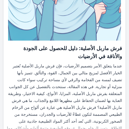
فرش ماربل الأصلية: دليل للحصول على الجودة
والأناقة في الأرضيات
عندما يتعلق الأمر بتصميم الأرضيات، فإن فرش ماربل الأصلية تُعتبر
الخيار الأفضل لمزيج مثالي بين الجمال، القوة، والتألق. تتميز بأنها
تضيف لمسة من الفخامة والرقي لأي مساحة تركيب سواء كانت
منزلية أو تجارية. في هذه المقالة، سنتحدث بالتفصيل عن كل الجوانب
المتعلقة بفرش ماربل الأصلية، المزايا، الأنواع، كيفية الاختيار، وطريقة
العناية بها لضمان الحفاظ على مظهرها اللامع والجذاب. ما هي فرش
ماربل الأصلية؟ فرش ماربل الأصلية هي عبارة عن ألواح من الرخام
الطبيعي المصممة لتكون غطاءً للأرضيات والجدران، مستخرجة من
الصخور الكربونية، التي تُعد أحد أكثر المواد الطبيعية جاذبية على
الإطلاق. يتميز الرخام بجمال عروقه الطبيعية وتنوع ألوانه وأشكاله، مما