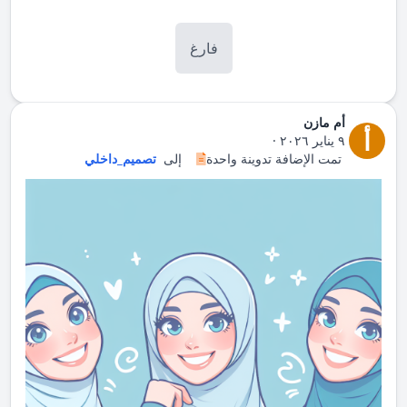
فارغ
أم مازن
أ
٩ يناير ٢٠٢٦
·
تمت الإضافة تدوينة واحدة
إلى
تصميم_داخلي