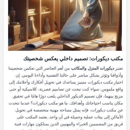
مع احتياجاتهم ومساحاتهم الخاصة. ابتكرت الشركة أسلوبًا فريدًا في
صناعة الأثاث، بحيث يتم دمج الخامات الممتازة مع حرفية رائعة. مزايا
أثاث منازل العاصمة: استخدام مواد عالية الجودة لضمان المتانة. سهولة
الصيانة والتنظيف. الاهتمام بالتفاصيل الدقيقة لتوفير الراحة والأناقة.
كيف تختار التصميم المناسب لمنزلك؟ اختيار التصميم الصحيح ليس
بالأمر البسيط، فهو يتطلب دراسة عميقة لاحتياجاتك الشخصية ومساحة
منزلك. تعتمد منازل العاصمة للديكور نمطًا مميزًا لمساعدة عملائها في
اتخاذ القرار المناسب. أهم الخطوات التي تتبعها منازل العاصمة تحديد
مكتب ديكورات: تصميم داخلي يعكس شخصيتك
احتياجات العميل ومناقشة أفكاره. الاستفادة من أحدث البرامج التقنية
تعتبر
ديكورات المنزل والمكاتب
من أهم العناصر التي تعكس شخصيتنا
لتصميم نموذج ثلاثي الأبعاد. اختيار تفاصيل التصميم مثل الألوان
وأذواقنا وتؤثر بشكل مباشر على حالتنا النفسية وأداءنا اليومي. إن
والخامات. تنفيذ الخطط مع مراعاة الميزانية المحددة. الحصول على
اختيار
مكتب ديكورات
متميز يساعدك في تحويل أفكارك وأحلامك إلى
منزل الأحلام يتحقق عادة عندما يستمع فريق التصميم إلى توقعاتك
واقع ملموس. سواء كنت تبحث عن تصاميم عصرية، كلاسيكية أو حتى
بفهم عميق ثم يعمل على تنفيذها بحرفية عالية. أهمية التنسيق بين
مزيج بينهما، فإن تصميم الديكور الداخلي يلعب دورًا هامًا في تحقيق
التصميم الداخلي والخارجي تصميم المنزل لا يقتصر فقط على الداخل
مكان يناسب احتياجاتك وأهدافك. ما هو مكتب ديكورات؟ عندما نتحدث
بل يجب أن يتناغم مع التصميم الخارجي ليعكس هوية مميزة للمنزل
عن مكتب ديكورات، فإنه يمثل مساحة مهنية متخصصة في تحويل
بشكل عام. توفر الشركة أيضًا خدمات تصميم حدائق ومساحات
الأماكن إلى بيئات عملية وجميلة في آن واحد. يعتمد المكتب على
خارجية تضيف للبيت قيمة جمالية إضافية. تصميم الحدائق والمساحات
فريق من المصممين الخبراء والمهنيين الذين يمتلكون مهارات فنية
الخارجية منازل العاصمة تهدف إلى تحسين مظهر وراحة الحدائق من