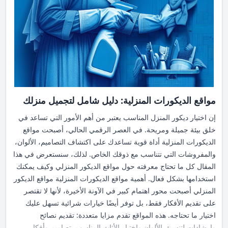
المنتجات التي تتسع لتلبي احتياجات أي شخص يبحث عن التميز إلى
مكان عملك، ستتمتع بمزيج رائع من الجودة والجمال الذي يدوم للأبد.
جانب الجودة. أسعار Wayfair أيضًا تنافسية ومناسبة. لماذا Wayfair؟
مئات الفئات من المنتجات تحمل علامات تجارية متنوعة. خاصيات بحث
متطورة تسهل الوصول للسعر والأسلوب المناسب. عروض وخصومات
متكررة تجعل التسوق منه ممتعًا للأسرة. 3. موقع IKEA لا يمكننا
التحدث عن مواقع ديكور المنزل دون ذكر IKEA. هذا الاسم معروف
عالميًا كأحد أكبر شركات تصنيع الأثاث والديكور المنزلي. يتسم موقعهم
الإلكتروني بسهولة التنقل والبحث عن المنتجات التي تناسب الاحتياجات
مواقع الديكورات المنزلية: دليل شامل لتجميل منزلك
المختلفة. ما يميز موقع IKEA: مجموعة مميزة من الأثاث بأشكال أنيقة
إن اختيار ديكور المنزل المناسب يعتبر من أهم الأمور التي تساعد في
وسعر مناسب. أدوات تخطيط ثلاثية الأبعاد تساعدك على تصور
خلق بيئة جميلة ومريحة. في العصر الرقمي الحالي، أصبحت مواقع
المساحات قبل التنفيذ. خيارات الشحن والتوصيل تجعل تجربة التسوق
الديكورات المنزلية أداة قوية تساعدك على اكتشاف التصاميم، الألوان،
أكثر مرونة. كيفية الاستفادة القصوى من مواقع الديكورات المنزلية بعد
والمفروشات التي تتناسب مع ذوقك الخاص. لذلك، سنستعرض في هذا
أن تحدثنا عن أمثلة مواقع مثل Houzz وWayfair، أصبح لدينا فكرة
المقال كل ما تحتاج معرفته حول مواقع الديكور المنزلي وكيف يمكنك
أولية عن أهمية زيارتها. لكن، كيف يمكنك الاستفادة القصوى منها؟ 1.
استخدامها بشكل فعال. أهمية مواقع الديكورات المنزلية مواقع الديكور
إنشاء قائمة بالاحتياجات حدد قائمة بالمواد أو الأثاث الذي تحتاجه قبل
المنزلي أصبحت محور اهتمام كبير في الآونة الأخيرة، لأنها لا تقتصر
استكشاف المواقع. سيسهم ذلك في تجنب المشتريات العشوائية أو غير
على تقديم الأفكار فقط، بل توفر أيضًا خيارات شرائية تسهل عليك
الضرورية. 2. مقارنة الأسعار بعض المواقع توفر نفس المنتجات بأسعار
اختيار ما تحتاجه. هذه المواقع تقدم مزايا متعددة: تقديم نصائح
مختلفة. من المهم استكشاف عدة خيارات، والبحث عن خصومات. 3.
وإرشادات لتنسيق الألوان واختيار الأثاث المناسب. تصاميم وأفكار