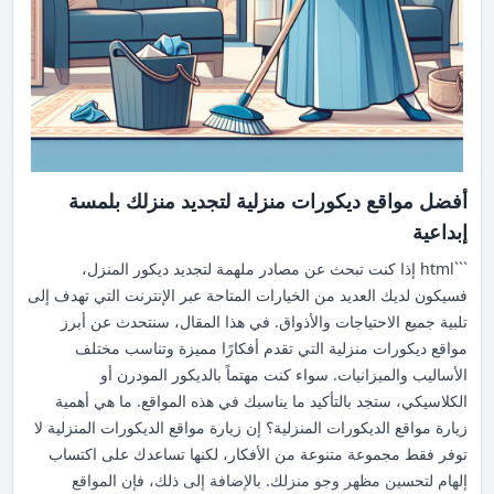
مادة صناعية. لهذا السبب، فإنه يُضيف لمسة من الجمال النقي لأي
مساحة. 2. الصلابة والمتانة الرخام يُعتبر من أقوى المواد المستخدمة
في الأرضيات مما يجعله خيارًا مثاليًا للأماكن ذات الكثافة العالية مثل
المنازل الفاخرة، الفنادق، والمكاتب. 3. مقاومة الحرارة والرطوبة
فرش ماربل الأصلية قادرة على تحمل درجات الحرارة العالية
والرطوبة، مما يجعله خيارًا ممتازًا للمطابخ والحمامات. 4. سهولة
التنظيف الرخام من الأسطح سهلة التنظيف؛ فقط قطعة قماش مبللة
ستعيد له لمعانه الأصلي. 5. الاستثمار الدائم تركيب فرش ماربل
أفضل مواقع ديكورات منزلية لتجديد منزلك بلمسة
الأصلية يُعتبر استثمارًا طويل الأمد بفضل الجودة العالية التي تدوم
إبداعية
لسنوات. كيفية اختيار فرش ماربل الأصلية المناسب اختيار النوع
```html إذا كنت تبحث عن مصادر ملهمة لتجديد ديكور المنزل،
المثالي يعتمد على عدة عوامل، بما في ذلك ميزانيتك، الغرض من
فسيكون لديك العديد من الخيارات المتاحة عبر الإنترنت التي تهدف إلى
التركيب، وكذلك التصميم الذي ترغب في تحقيقه. هنا بعض النقاط التي
تلبية جميع الاحتياجات والأذواق. في هذا المقال، سنتحدث عن أبرز
يجب أخذها في اعتبارك: فهم أنواع الأرضيات المتاحة قبل الشراء، يجب
مواقع ديكورات منزلية التي تقدم أفكارًا مميزة وتناسب مختلف
أن تكون على دراية بأنواع فرش ماربل الأصلية المختلفة المتاحة في
الأساليب والميزانيات. سواء كنت مهتماً بالديكور المودرن أو
السوق وفقًا للألوان، الأحجام، والجودة. التأكد من المصدر والجودة
الكلاسيكي، ستجد بالتأكيد ما يناسبك في هذه المواقع. ما هي أهمية
معرفة مصدر الرخام هي واحدة من أهم الخطوات، حيث أن الرخام ذو
زيارة مواقع الديكورات المنزلية؟ إن زيارة مواقع الديكورات المنزلية لا
الجودة العالية يأتي عادة من أماكن محددة مثل إيطاليا أو تركيا. التوافق
توفر فقط مجموعة متنوعة من الأفكار، لكنها تساعدك على اكتساب
مع نمط التصميم الداخلي تأكد من أن التصميم النهائي للرخام يتوافق
إلهام لتحسين مظهر وجو منزلك. بالإضافة إلى ذلك، فإن المواقع
مع الألوان والديكور الداخلي للمكان. طرق العناية بفرش ماربل الأصلية