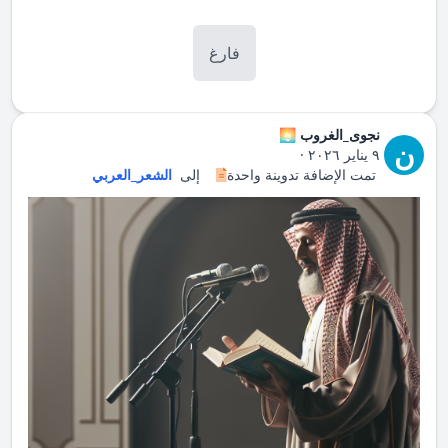
فارغ
نجوى_الغروب 🌅
ن
٩ يناير ٢٠٢٦
·
تمت الإضافة تدوينة واحدة
إلى
الشعر_العربي