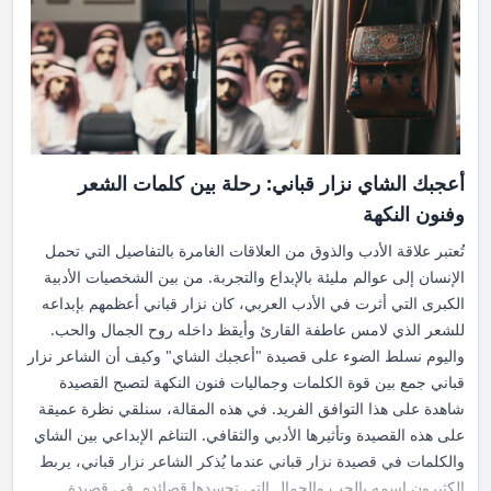
أعجبك الشاي نزار قباني: رحلة بين كلمات الشعر
وفنون النكهة
تُعتبر علاقة الأدب والذوق من العلاقات الغامرة بالتفاصيل التي تحمل
الإنسان إلى عوالم مليئة بالإبداع والتجربة. من بين الشخصيات الأدبية
الكبرى التي أثرت في الأدب العربي، كان نزار قباني أعظمهم بإبداعه
للشعر الذي لامس عاطفة القارئ وأيقظ داخله روح الجمال والحب.
واليوم نسلط الضوء على قصيدة "أعجبك الشاي" وكيف أن الشاعر نزار
قباني جمع بين قوة الكلمات وجماليات فنون النكهة لتصبح القصيدة
شاهدة على هذا التوافق الفريد. في هذه المقالة، سنلقي نظرة عميقة
على هذه القصيدة وتأثيرها الأدبي والثقافي. التناغم الإبداعي بين الشاي
والكلمات في قصيدة نزار قباني عندما يُذكر الشاعر نزار قباني، يربط
الكثيرون اسمه بالحب والجمال التي تجسدها قصائده. في قصيدة