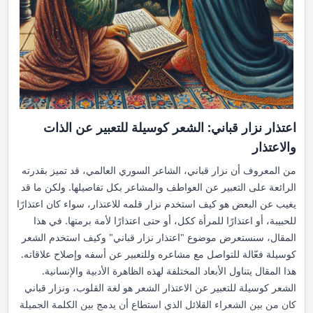
ليكون تقليد يُعزز العلاقات الاجتماعية والتواصل. الشاي جزء من الهوية
الثقافية، وله مكان بارز في الأدب والشعر والغناء. قدم نزار قباني في
"أعجبك الشاي" هذا الجانب الثقافي المميز بطريقة تشد الانتباه. الشاي
كرمز للتواصل في الأدب في الكثير من المجتمعات العربية، يشكل
احتساء الشاي طقسًا يوميًا مشتركًا، حيث يجمع بين الأسرة والأصدقاء،
ويُفتح للنقاش والحوارات العميقة. نزار قباني استخدم هذا التقليد في
القصيدة لينقل صورة فنية ملهمة عن ارتباط الشاي والحب. في قصيدة
"أعجبك الشاي"، يرتقي مفهوم الشاي إلى مستوى العاطفة الحقيقية.
اعتذار نزار قباني: الشعر كوسيلة للتعبير عن الذات
عبر الشعر، تتحول طقوس شرب الشاي من لحظة عادية إلى مشهد
والاعتذار
جمالي غني يناسب عبقرية نزار قباني في التعبير. ولهذا السبب تحظى
من المعروف أن نزار قباني، الشاعر السوري العالمي، قد تميز بقدرته
القصيدة بشعبية كبيرة بين عشاق الشاي وعشاق الأدب. كيف يمكن
الرائعة على التعبير عن العواطف والمشاعر بكل تفاصيلها. ولكن ما قد
لهذه القصيدة أن تؤثر في حياتنا اليومية "أعجبك الشاي" ليست مجرد
يغيب عن البعض هو كيف استخدم نزار قلمه للاعتذار، سواء كان اعتذارًا
أبيات شعر، بل تمثل قطعة أدبية تلهم الناس لتحويل التفاصيل اليومية
للحبيبة، أو اعتذارًا للمرأة ككل، أو حتى اعتذارًا لأمة برمتها. في هذا
إلى لحظات شخصية مليئة بالتفاعل العاطفي. رواية نزار قباني عن
المقال، سنستعرض موضوع "اعتذار نزار قباني" وكيف استخدم الشعر
الشاي تعزز قيمة الأشياء البسيطة في حياتنا. قيم التوازن والتأمل
كوسيلة فعّالة للتواصل مع مشاعره وللتعبير عن أسفه وإصلاح علاقاته.
القصيدة تعد دعوة للتأمل في حياة ملؤها التفاصيل الصغيرة التي
هذا المقال يتناول الأبعاد المختلفة لهذه الظاهرة الأدبية والإنسانية.
نتجاهلها بسبب انشغالاتنا اليومية. تعلمنا كيف أن جلوسنا مع كوب من
الشعر كوسيلة للتعبير عن الاعتذار الشعر هو لغة القلوب، ونزار قباني
الشاي يمكن أن يكون محطة للاستراحة والتفكير، وربما حتى للإبداع.
كان من بين الشعراء القلائل الذي استطاع أن يدمج بين الكلمة الجميلة
مع إدراك نزار قباني للشعر، يظهر كيف يمكن للمهام اليومية أن تصبح