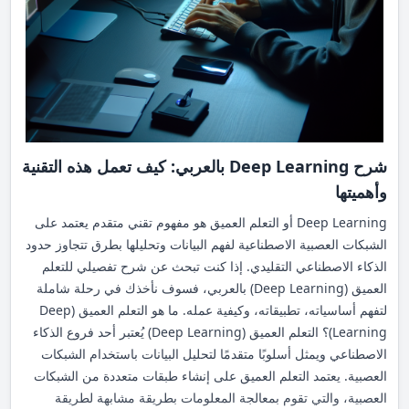
تحليل صور الأشعة بكفاءة وسرعة تفوق السرعة البشرية. 2. اتخاذ
قرارات أفضل من خلال تحليل البيانات بدقة، يمكن للذكاء الاصطناعي
تقديم تقارير وتحليلات تساعد على اتخاذ قرارات مستنيرة. يتم استخدام
الذكاء الاصطناعي في الأسواق المالية للتنبؤ بالاتجاهات وتحليل
سلوكيات الأسواق. 3. إدارة الموارد يساعد الذكاء الاصطناعي الشركات
في تحسين إدارة الموارد من خلال تحليل سلاسل التوريد وإدارة
المخزون وتوقع الطلبات المستقبلية. تطبيقات الذكاء الاصطناعي في
الحياة اليومية تتنوع تطبيقات الذكاء الاصطناعي في مختلف المجالات
شرح Deep Learning بالعربي: كيف تعمل هذه التقنية
لتشمل عدة صناعات رئيسية: 1. في الطب للذكاء الاصطناعي
وأهميتها
استخدامات كثيرة في القطاع الطبي، مثل تحليل الصور الطبية،
Deep Learning أو التعلم العميق هو مفهوم تقني متقدم يعتمد على
تشخيص الأمراض النادرة، وتطوير الأدوية الجديدة. مثال على ذلك،
الشبكات العصبية الاصطناعية لفهم البيانات وتحليلها بطرق تتجاوز حدود
استخدام الذكاء الاصطناعي في التعرف على الأورام السرطانية من
الذكاء الاصطناعي التقليدي. إذا كنت تبحث عن شرح تفصيلي للتعلم
خلال فحص صور الموجات فوق الصوتية. 2. في التعليم يلعب الذكاء
العميق (Deep Learning) بالعربي، فسوف نأخذك في رحلة شاملة
الاصطناعي دورًا هامًا في تحسين جودة التعليم من خلال تقديم تجارب
لتفهم أساسياته، تطبيقاته، وكيفية عمله. ما هو التعلم العميق (Deep
تعليمية مخصصة للطلاب، تتوافق مع قدراتهم ومستوى تقدمهم.
Learning)؟ التعلم العميق (Deep Learning) يُعتبر أحد فروع الذكاء
تستخدم التقنيات الحديثة مثل التعليم التكيفي (Adaptive Learning)
الاصطناعي ويمثل أسلوبًا متقدمًا لتحليل البيانات باستخدام الشبكات
الذكاء الاصطناعي لتوفير خطط تعليمية تناسب كل طالب. 3. في
العصبية. يعتمد التعلم العميق على إنشاء طبقات متعددة من الشبكات
التجارة الإلكترونية هل سبق لك أن شاهدت توصيات المنتجات عند
العصبية، والتي تقوم بمعالجة المعلومات بطريقة مشابهة لطريقة
تصفح المتاجر الإلكترونية؟ هذه التوصيات تعتمد على الذكاء الاصطناعي