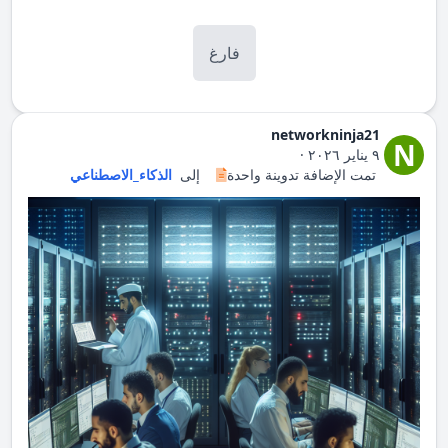
فارغ
networkninja21
N
٩ يناير ٢٠٢٦
·
تمت الإضافة تدوينة واحدة
إلى
الذكاء_الاصطناعي