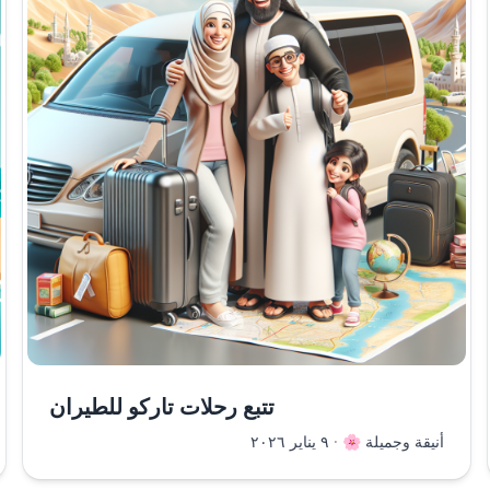
تتبع رحلات تاركو للطيران
أنيقة وجميلة 🌸
·
٩ يناير ٢٠٢٦