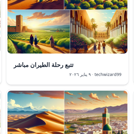
تتبع رحلة الطيران مباشر
techwizard99
·
٩ يناير ٢٠٢٦