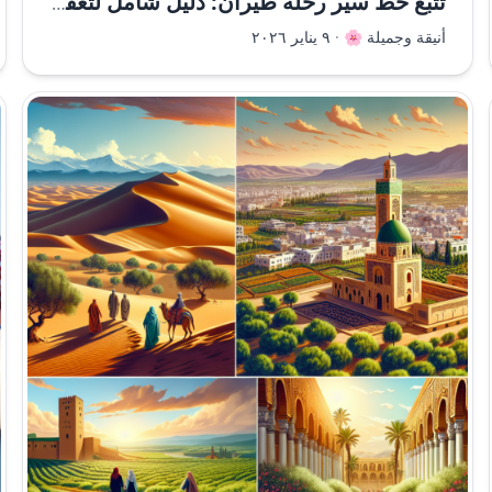
تتبع خط سير رحلة طيران: دليل شامل لتعقب الرحلات الجوية
أنيقة وجميلة 🌸
·
٩ يناير ٢٠٢٦