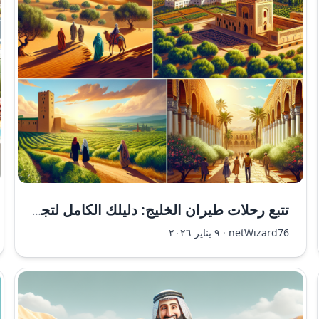
تتبع رحلات طيران الخليج: دليلك الكامل لتجربة مريحة ودقيقة
netWizard76
·
٩ يناير ٢٠٢٦