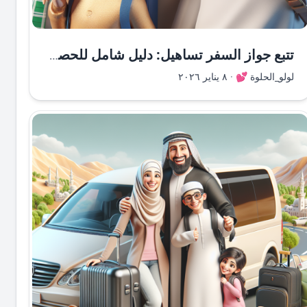
تتبع جواز السفر تساهيل: دليل شامل للحصول على معلومات دقيقة
لولو_الحلوة 💕
·
٨ يناير ٢٠٢٦