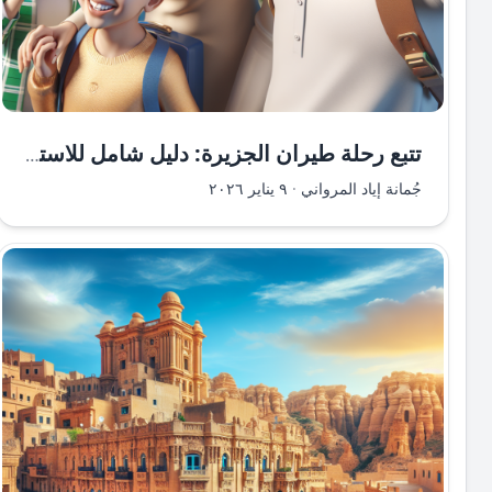
تتبع رحلة طيران الجزيرة: دليل شامل للاستفادة القصوى من خدمات التتبع
جُمانة إياد المرواني
·
٩ يناير ٢٠٢٦