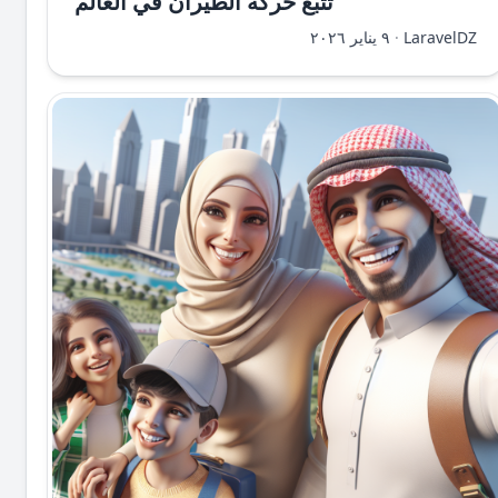
تتبع حركة الطيران في العالم
LaravelDZ
·
٩ يناير ٢٠٢٦