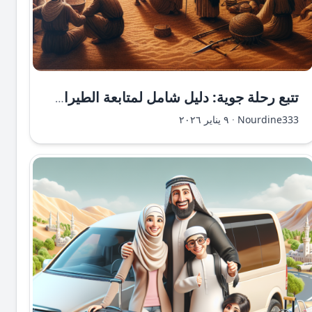
تتبع رحلة جوية: دليل شامل لمتابعة الطيران بسهولة
Nourdine333
·
٩ يناير ٢٠٢٦