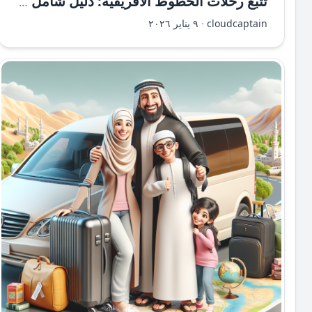
تتبع رحلات الخطوط الأفريقية: دليل شامل ومفصل
cloudcaptain
·
٩ يناير ٢٠٢٦